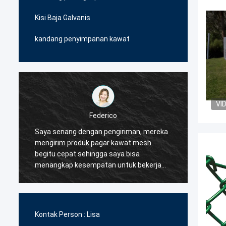
Kisi Baja Galvanis
kandang penyimpanan kawat
VI
Federico
Saya senang dengan pengiriman, mereka
Pemaso
mengirim produk pagar kawat mesh
sangat
begitu cepat sehingga saya bisa
member
menangkap kesempatan untuk bekerja
produk
dengan pelanggan saya, pada saat yang
bekerj
sama.jadi saya memutuskan mereka
mereka
akan menjadi pemasok pertama saya
dengan
untuk produk pagar kawat mesh.
sangat
Kontak Person :
Lisa