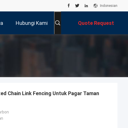
Indonesian
ra
Hubungi Kami
Quote Request
Suatu
ed Chain Link Fencing Untuk Pagar Taman
arbon
an