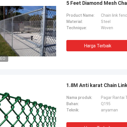
5 Feet Diamond Mesh Chai
Product Name:
Chain link fen
Material:
Steel
Technique:
Woven
Harga Terbaik
DEO
tom
Abudull
k produk pagar kawat bolong
Kualitas produk pagar k
 sabar dan baik padaku, mereka
fantastis dan stabil, dar
1.8M Anti karat Chain Li
i saran banyak ide tentang
membantu saya untuk m
, jadi aku memutuskan untuk
banyak tentang produk,
Nama produk:
Pagar Rantai 
a dengan mereka.Tapi harga
pada masa depan.
Bahan:
Q195
 sangat kompetitif dan saya puas
Teknik:
anyaman
 kualitas juga, produsen yang
 dapat diandalkan.