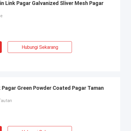
n Link Pagar Galvanized Sliver Mesh Pagar
ce
Hubungi Sekarang
ah
awat bolong Anda
i awal, Anda
nk Pagar Green Powder Coated Pagar Taman
engetahui lebih
 saya percaya
Tautan