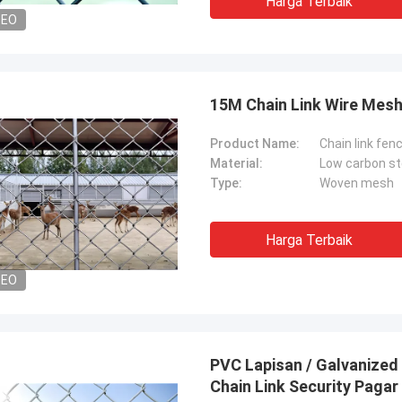
Harga Terbaik
DEO
15M Chain Link Wire Mesh
Product Name:
Chain link fen
Material:
Low carbon st
Type:
Woven mesh
Harga Terbaik
DEO
PVC Lapisan / Galvanized
Chain Link Security Pagar