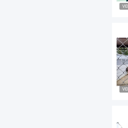
VI
VI