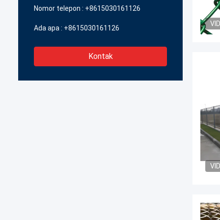
Nomor telepon :
+8615030161126
VI
Ada apa :
+8615030161126
Kontak
VI