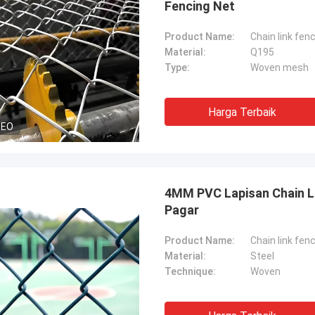
Fencing Net
Product Name:
Chain link fen
Material:
Q195
Type:
Woven mesh
Harga Terbaik
DEO
4MM PVC Lapisan Chain L
Pagar
Product Name:
Chain link fen
Material:
Steel
Technique:
Woven