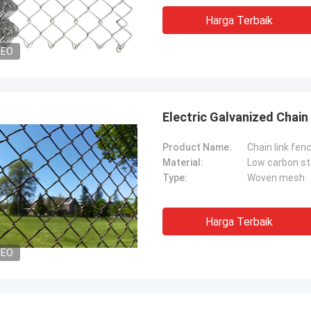
Harga Terbaik
DEO
Electric Galvanized Chai
Product Name:
Chain link fen
Material:
Low carbon st
Type:
Woven mesh
Harga Terbaik
DEO