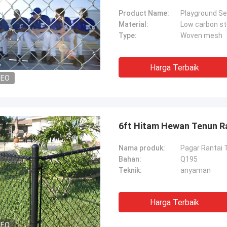
Product Name:
Playground Se
Material:
Low carbon st
Type:
Woven mesh
Harga Terbaik
DEO
6ft Hitam Hewan Tenun Ra
Nama produk:
Pagar Rantai 
Bahan:
Q195
Teknik:
anyaman
Harga Terbaik
DEO