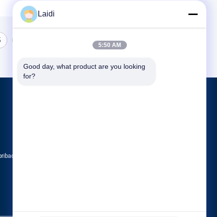
Laidi
5
5:50 AM
Good day, what product are you looking 
for?
Produk
Metal Wire Mesh Pagar
Pagar Sementara Logam
Pagar baja berbentuk tabung
pribadi
Semua kategori