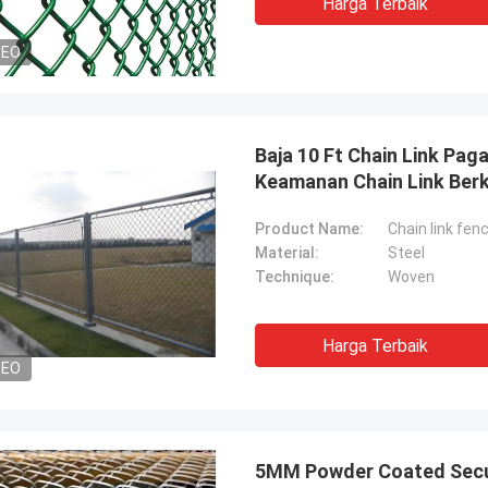
Harga Terbaik
DEO
Baja 10 Ft Chain Link Pa
Keamanan Chain Link Berk
Product Name:
Chain link fen
Material:
Steel
Technique:
Woven
Harga Terbaik
DEO
5MM Powder Coated Secur