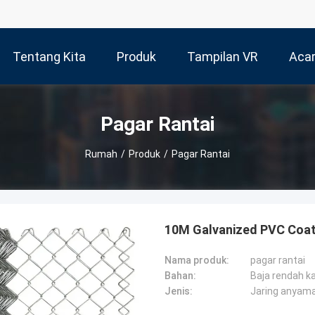
Tentang Kita
Produk
Tampilan VR
Aca
Pagar Rantai
Rumah
/
Produk
/
Pagar Rantai
10M Galvanized PVC Coat
Nama produk:
pagar rantai
Bahan:
Baja rendah k
Jenis:
Jaring anyam