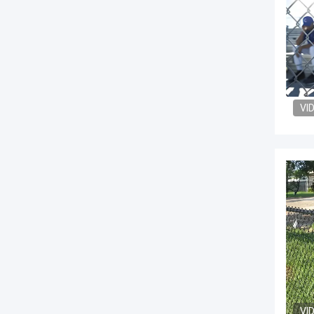
VI
VI