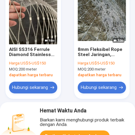
AISI SS316 Ferrule
8mm Fleksibel Rope
Diamond Stainless
Steel Jaringan,
Steel Wire Rope
Lemparan
Harga:
US$5-US$150
Harga:
US$5-US$150
Mesh Net Untuk
Perlindungan
MOQ:
200 meter
MOQ:
200 meter
Balustrade
Jaringan Untuk
Perlindungan
dapatkan harga terbaru
dapatkan harga terbaru
Lemparan
Hubungi sekarang
Hubungi sekarang
Hemat Waktu Anda
Biarkan kami menghubungi produk terbaik
dengan Anda.