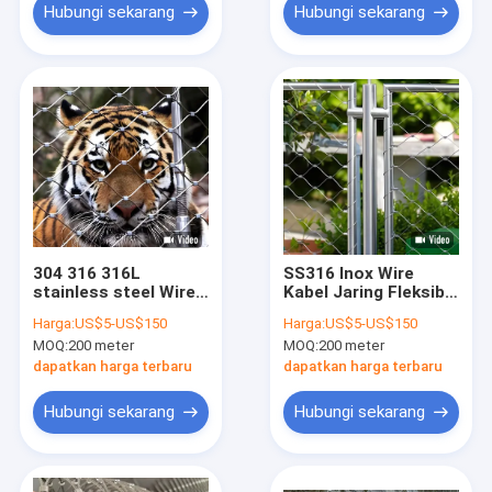
Hubungi sekarang
Hubungi sekarang
304 316 316L
SS316 Inox Wire
stainless steel Wire
Kabel Jaring Fleksibel
Rope Mesh Net Untuk
Stainless Steel
Harga:
US$5-US$150
Harga:
US$5-US$150
Aviary Zoo Mesh
Ferrule Tali Mesh
MOQ:
200 meter
MOQ:
200 meter
dapatkan harga terbaru
dapatkan harga terbaru
Hubungi sekarang
Hubungi sekarang