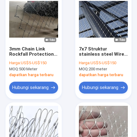
3mm Chain Link
7x7 Struktur
Rockfall Protection
stainless steel Wire
Netting Galvanized
Rope Mesh Net Wire
Harga:
US$5-US$150
Harga:
US$5-US$150
Stainless Steel Wire
Rope Mesh Railing
MOQ:
500 Meter
MOQ:
200 meter
Mesh Roll
dapatkan harga terbaru
dapatkan harga terbaru
Hubungi sekarang
Hubungi sekarang
Rumah
Produk
Pertunjukan VR