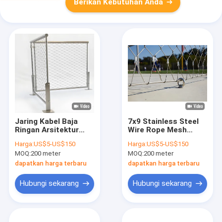
Berikan Kebutuhan Anda
Jaring Kabel Baja
7x9 Stainless Steel
Ringan Arsitektur
Wire Rope Mesh
yang awet
Jaring Fleksibel
Harga:
US$5-US$150
Harga:
US$5-US$150
Stainless Steel Rope
MOQ:
200 meter
MOQ:
200 meter
Mesh
dapatkan harga terbaru
dapatkan harga terbaru
Hubungi sekarang
Hubungi sekarang