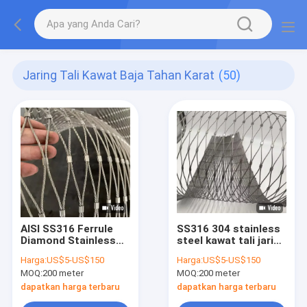
Jaring Tali Kawat Baja Tahan Karat
(50)
AISI SS316 Ferrule
SS316 304 stainless
Diamond Stainless
steel kawat tali jaring
Steel Wire Rope
anti pencurian kawat
Harga:
US$5-US$150
Harga:
US$5-US$150
Mesh Net Untuk
jaring tas keamanan
MOQ:
200 meter
MOQ:
200 meter
Balustrade
dapatkan harga terbaru
dapatkan harga terbaru