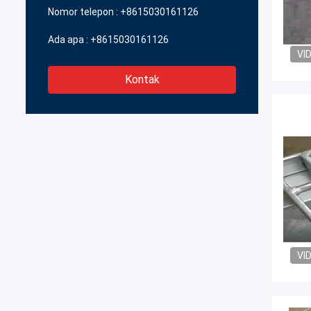
Nomor telepon :
+8615030161126
Ada apa :
+8615030161126
VI
Kontak
VI