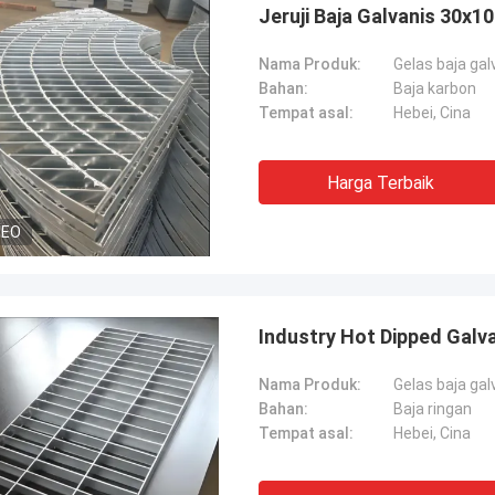
Jeruji Baja Galvanis 30x
Nama Produk:
Gelas baja gal
Bahan:
Baja karbon
Tempat asal:
Hebei, Cina
Harga Terbaik
DEO
Industry Hot Dipped Galv
Nama Produk:
Gelas baja gal
Bahan:
Baja ringan
Tempat asal:
Hebei, Cina