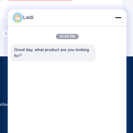
Laidi
10:59 PM
Good day, what product are you looking 
for?
Produk
Metal Wire Mesh Pagar
Pagar Sementara Logam
Pagar baja berbentuk tabung
pribadi
Semua kategori