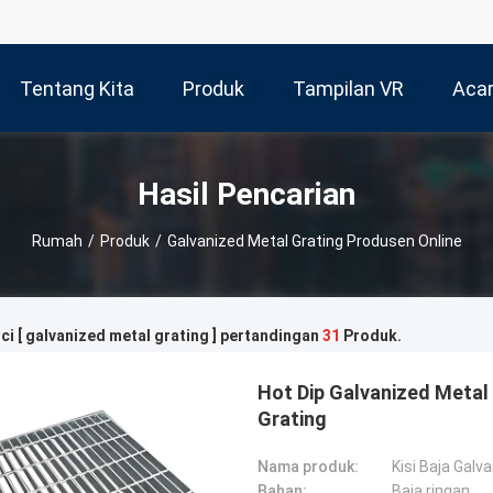
Tentang Kita
Produk
Tampilan VR
Aca
Hasil Pencarian
Rumah
/
Produk
/
Galvanized Metal Grating Produsen Online
ci [ galvanized metal grating ] pertandingan
31
Produk.
Hot Dip Galvanized Metal
Grating
Nama produk:
Kisi Baja Galva
Bahan:
Baja ringan