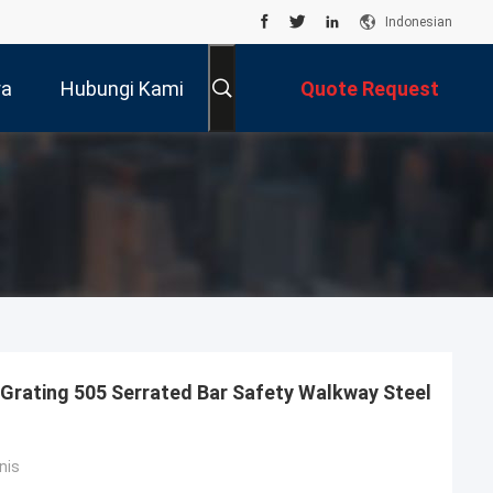
Indonesian
ra
Hubungi Kami
Quote Request
Suatu
 Grating 505 Serrated Bar Safety Walkway Steel
nis