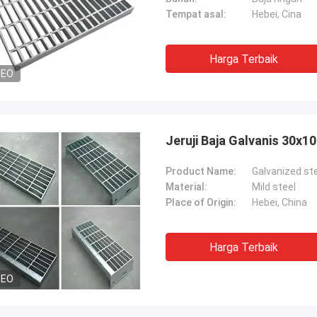
Tempat asal:
Hebei, Cina
Harga Terbaik
DEO
Jeruji Baja Galvanis 30x
Product Name:
Galvanized ste
Material:
Mild steel
Place of Origin:
Hebei, China
Harga Terbaik
DEO