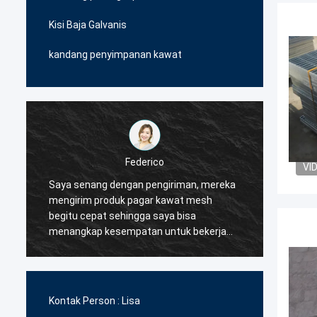
Kisi Baja Galvanis
kandang penyimpanan kawat
Federico
VI
Saya senang dengan pengiriman, mereka
Pemaso
mengirim produk pagar kawat mesh
sangat
begitu cepat sehingga saya bisa
member
menangkap kesempatan untuk bekerja
produk
dengan pelanggan saya, pada saat yang
bekerj
sama.jadi saya memutuskan mereka
mereka
akan menjadi pemasok pertama saya
dengan
untuk produk pagar kawat mesh.
sangat
Kontak Person :
Lisa