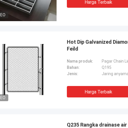
Harga Terbaik
DEO
Hot Dip Galvanized Diamo
Feild
Nama produk:
Pagar Chain Li
Bahan:
Q195
Jenis:
Jaring anyam
Harga Terbaik
DEO
Q235 Rangka drainase air