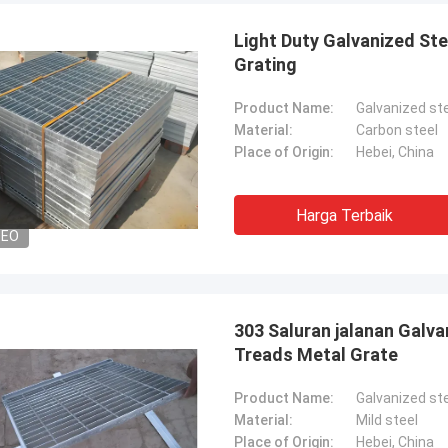
Light Duty Galvanized St
Grating
Product Name:
Galvanized ste
Material:
Carbon steel
Place of Origin:
Hebei, China
Harga Terbaik
tom
Abudull
DEO
k produk pagar kawat bolong
Kualitas produk pagar k
 sabar dan baik padaku, mereka
fantastis dan stabil, dar
i saran banyak ide tentang
membantu saya untuk m
, jadi aku memutuskan untuk
banyak tentang produk,
303 Saluran jalanan Galva
a dengan mereka.Tapi harga
pada masa depan.
Treads Metal Grate
 sangat kompetitif dan saya puas
 kualitas juga, produsen yang
Product Name:
Galvanized ste
 dapat diandalkan.
Material:
Mild steel
Place of Origin:
Hebei, China