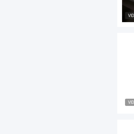
VI
VI