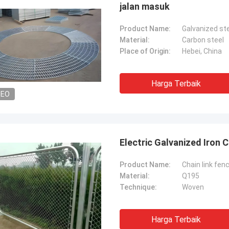
jalan masuk
Product Name:
Galvanized ste
Material:
Carbon steel
Place of Origin:
Hebei, China
Harga Terbaik
DEO
Electric Galvanized Iron 
Product Name:
Chain link fen
Material:
Q195
Technique:
Woven
Harga Terbaik