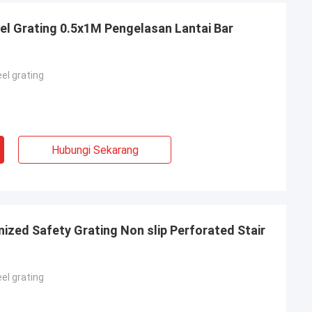
eel Grating 0.5x1M Pengelasan Lantai Bar
el grating
Hubungi Sekarang
ah
awat bolong Anda
i awal, Anda
engetahui lebih
 saya percaya
nized Safety Grating Non slip Perforated Stair
el grating