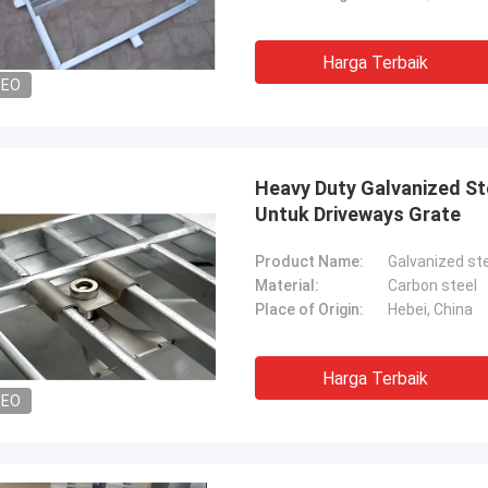
Harga Terbaik
DEO
Heavy Duty Galvanized St
Untuk Driveways Grate
Product Name:
Galvanized ste
Material:
Carbon steel
Place of Origin:
Hebei, China
Harga Terbaik
DEO