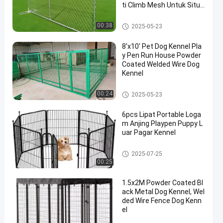
ti Climb Mesh Untuk Situs
Konstruksi
Pagar Sementara Logam
00:38
2025-05-23
8'x10' Pet Dog Kennel Pla
y Pen Run House Powder
Coated Welded Wire Dog
Kennel
Kandang anjing baja
00:24
2025-05-23
6pcs Lipat Portable Loga
m Anjing Playpen Puppy L
uar Pagar Kennel
Kandang anjing baja
2025-07-25
00:25
1.5x2M Powder Coated Bl
ack Metal Dog Kennel, Wel
ded Wire Fence Dog Kenn
el