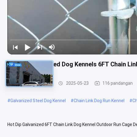
Hot Dip Galvanized Dog Kennels 6FT Chain Li
Kandang anjing baja
2025-05-23
116 pandangan
#
Galvanized Steel Dog Kennel
#
Chain Link Dog Run Kennel
#
Ch
Hot Dip Galvanized 6FT Chain Link Dog Kennel Outdoor Run Cage De
dilepas atau tetap di mana saja.Chain link pagar anjing kennel ...
Li