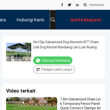
Indonesian
ara
Hubungi Kami
Quote Request
Suatu
Hot Dip Galvanized Dog Kennels 6FT Chain
Link Dog Kennel Kandang Lari Luar Ruang
Hubungi Sekarang
Pelajari Lebih Lanjut
Video terkait
1.8m Galvanized Chain Lin
k Temporary Fence Panel
Quick Connect Clamps An